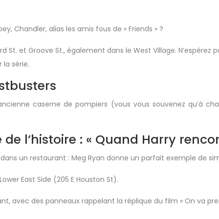
y, Chandler, alias les amis fous de « Friends » ?
d St. et Groove St., également dans le West Village. N’espérez pa
 la série.
stbusters
 ancienne caserne de pompiers (vous vous souvenez qu’à chaq
 de l’histoire : « Quand Harry rencon
e dans un restaurant : Meg Ryan donne un parfait exemple de simu
 Lower East Side (205 E Houston St).
aurant, avec des panneaux rappelant la réplique du film « On va p