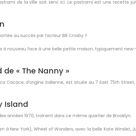
trami de la ville soit servi ici. Le pastrami est une recette jui
on
rtée au succès par l’acteur Bill Crosby ?
ons à nouveau face à une belle petite maison, typiquement new-
d de « The Nanny »
a Cacace, d’origine italienne, est située au 7 East 75th Street,
y Island
in des années 1970, traînent dans ce même quartier de Brooklyn.
ien à New York), Wheel of Wonders, avec la belle Kate Winslet, Ju