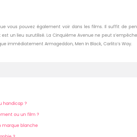
 vous pouvez également voir dans les films. Il suffit de pens
k est un lieu surutilisé. La Cinquième Avenue ne peut s’empêch
oque immédiatement Armageddon, Men In Black, Carlito’s Way.
du handicap ?
ment ou un film ?
n marque blanche
aphie ?