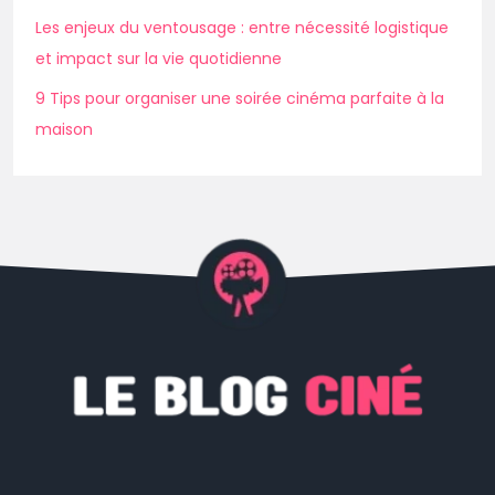
Les enjeux du ventousage : entre nécessité logistique
et impact sur la vie quotidienne
9 Tips pour organiser une soirée cinéma parfaite à la
maison